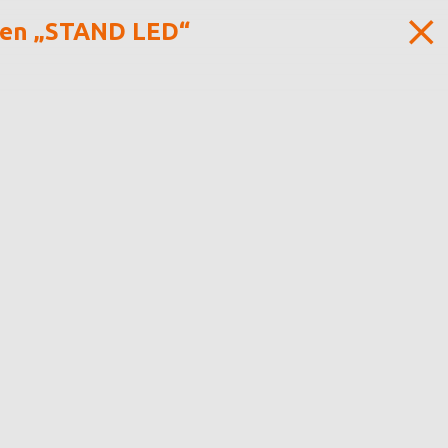
ten „STAND LED“
Mayr-Melnhof-Strasse 29/V/255
A-8700 Leoben