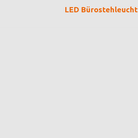
LED Bürostehleuch
grantner@grantner.at
SIE
suchen...
WIR
finden!